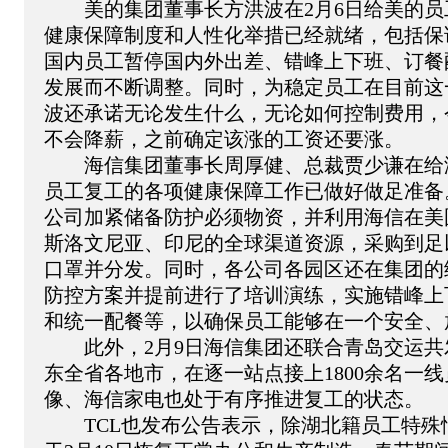
　　美的集团董事长方洪波在2月6日给美的
健康保障制度和人性化举措已经就绪，包括保
国内员工暂停国内外出差、错峰上下班、订餐
发展而不断调整。同时，为稳定员工在目前这
波还承诺无论发生什么，无论如何控制费用，
不会降薪，之前确定该涨的工资还要涨。
　　海信集团董事长周厚健、总裁贾少谦在给
员工复工的各项健康保障工作已做好做足准备
公司加紧储备防护必须物资，并利用海信在美
斯洛文尼亚、印尼的全球渠道资源，采购到足
口罩并分发。同时，各公司各园区还在集团的
防控方案并提前进行了培训演练，实施错峰上
和统一配餐等，以确保员工能够在一个安全、
　　此外，2月9日海信集团还联合青岛交运共
东全省各地市，在逐一站点接上1800余名一
像、海信家电也处于有序推进复工的状态。
　　TCL也发布公告表示，除湖北籍员工特殊情