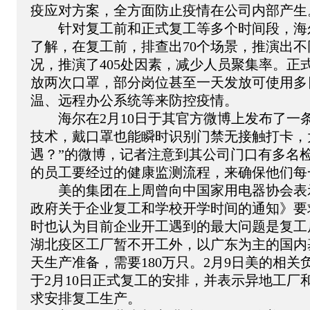
疫应对方案，全方面防止疫情在公司内部产生
　　针对复工前和正式复工等多个时间段，海
了解，在复工前，排查出70个场景，推演出
况，推演了405处因素，减少人员聚集率。正
放两次口罩，部分岗位甚至一天发放可使用多
温、远程办公系统等来防控疫情。
　　海尔在2月10日于其官方微博上发布了一
技术，戴口罩也能瞬时识别门禁无接触打卡，
遇？”的微博，记者注意到其公司门口有多名
的员工要经过的健康监测流程，来确保他们每
　　美的集团在上周曾向中国家用电器协会表
政府关于企业复工和学校开学时间的通知》要求
时也认为目前企业开工遇到的最大问题是复工
湖北疫区工厂暂不开工外，以广东为主的国内基
天生产准备，需要180万只。2月9日美的相
于2月10日正式复工的安排，并表示异地工厂
求安排复工生产。