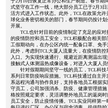
于2月10日恢复正常办公和生产制造。春节期
式坚守在工作一线，绝大部分员工已于2月3
活方式进入工作状态。此外，TCL在政策允
球化业务密切相关的部门，春节期间仍按计划
开展。
　　TCL也针对目前的疫情制定了充足的应
的疫情防控和员工安全，TCL积极配合相关
工假期动向，在办公区内统一配备口罩、免手
此外，考虑到TCL大厦人流量大，在疫情防
入口。为实现快速通行、规避近距离测温出现
接触式人体测温热成像设备，对进入大厦人员
　　针对假期期间坚守一线的员工，TCL科技
系列日常防疫响应措施。TCL科技通过自主
系远程沟通与协作良好，支持各地员工根据实
守员工，公司加强消杀、防疫、健康管理措施
格按照规定要求，灵活调整外地员工的返岗时
员工安全，防止疫情传播。TCL实业同样第
每日进行厂区、办公区与宿舍消毒，提供防护